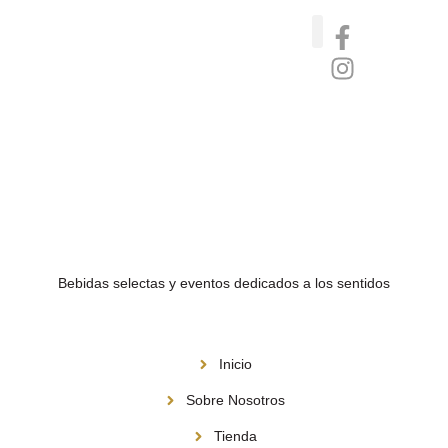
Catas de whisky, ron y gin
Vinos nórdicos naturales
Café de Panamá
Bebidas selectas y eventos dedicados a los sentidos
Menú
Inicio
Sobre Nosotros
Tienda