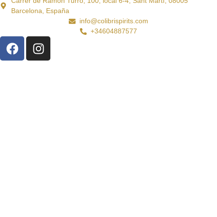
Carrer de Ramon Turró, 100, local 6-4, Sant Martí, 08005
Barcelona, España
info@colibrispirits.com
+34604887577