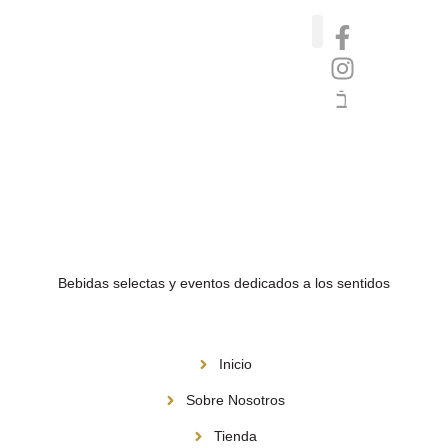
Catas de whisky, ron y gin
Vinos nórdicos naturales
Café de Panamá
Bebidas selectas y eventos dedicados a los sentidos
Menú
Inicio
Sobre Nosotros
Tienda