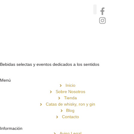
Catas de whisky, ron y gin
Vinos nórdicos naturales
Café de Panamá
Bebidas selectas y eventos dedicados a los sentidos
Menú
Inicio
Sobre Nosotros
Tienda
Catas de whisky, ron y gin
Blog
Contacto
Información
Aviso Legal