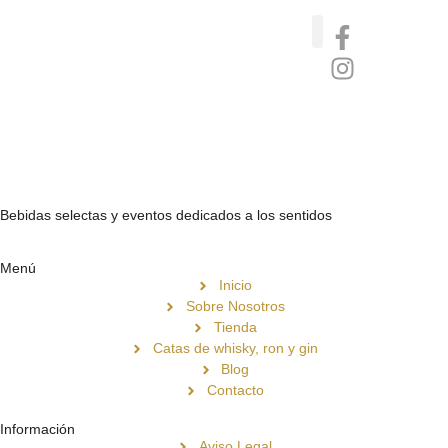
Catas de whisky, ron y gin
Vinos nórdicos naturales
Café de Panamá
Bebidas selectas y eventos dedicados a los sentidos
Menú
Inicio
Sobre Nosotros
Tienda
Catas de whisky, ron y gin
Blog
Contacto
Información
Aviso Legal