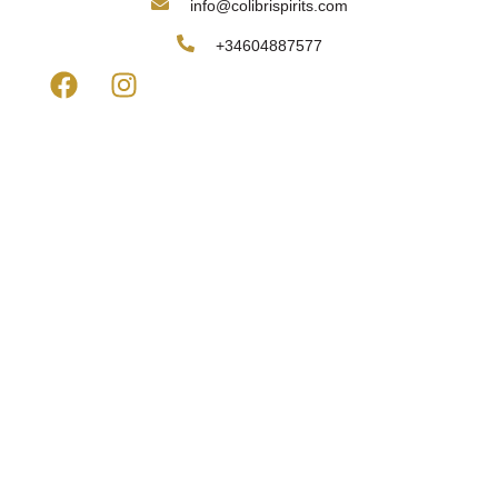
info@colibrispirits.com
+34604887577