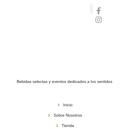
Catas de whisky, ron y gin
Vinos nórdicos naturales
Café de Panamá
Bebidas selectas y eventos dedicados a los sentidos
Menú
Inicio
Sobre Nosotros
Tienda