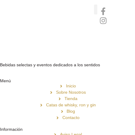
Catas de whisky, ron y gin
Vinos nórdicos naturales
Café de Panamá
Bebidas selectas y eventos dedicados a los sentidos
Menú
Inicio
Sobre Nosotros
Tienda
Catas de whisky, ron y gin
Blog
Contacto
Información
Aviso Legal