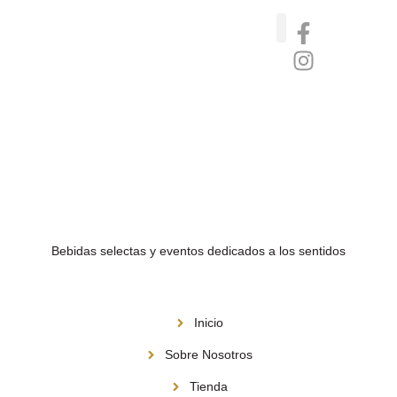
Catas de whisky, ron y gin
Vinos nórdicos naturales
Café de Panamá
Bebidas selectas y eventos dedicados a los sentidos
Menú
Inicio
Sobre Nosotros
Tienda