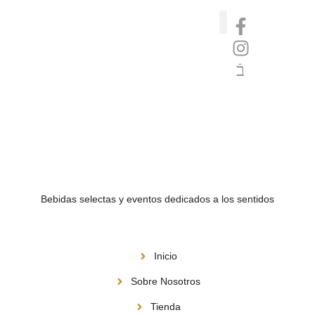
Catas de whisky, ron y gin
Vinos nórdicos naturales
Café de Panamá
Bebidas selectas y eventos dedicados a los sentidos
Menú
Inicio
Sobre Nosotros
Tienda