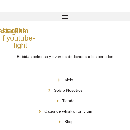
ebook-
nstagram
Jki-
f
youtube-
light
Bebidas selectas y eventos dedicados a los sentidos
Menú
Inicio
Sobre Nosotros
Tienda
Catas de whisky, ron y gin
Blog