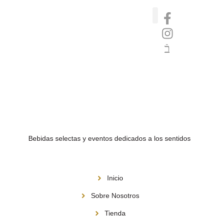
Catas de whisky, ron y gin
Vinos nórdicos naturales
Café de Panamá
Bebidas selectas y eventos dedicados a los sentidos
Menú
Inicio
Sobre Nosotros
Tienda