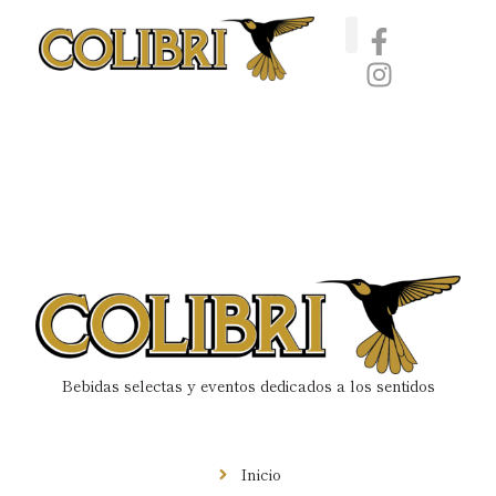
Catas de whisky, ron y gin
Vinos nórdicos naturales
Café de Panamá
Bebidas selectas y eventos dedicados a los sentidos
Menú
Inicio