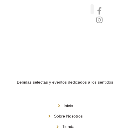
Catas de whisky, ron y gin
Vinos nórdicos naturales
Café de Panamá
Bebidas selectas y eventos dedicados a los sentidos
Menú
Inicio
Sobre Nosotros
Tienda