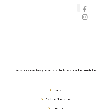
Catas de whisky, ron y gin
Vinos nórdicos naturales
Café de Panamá
Bebidas selectas y eventos dedicados a los sentidos
Menú
Inicio
Sobre Nosotros
Tienda