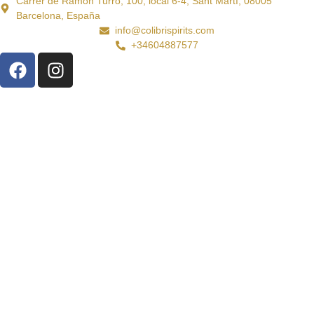
Carrer de Ramon Turró, 100, local 6-4, Sant Martí, 08005
Barcelona, España
info@colibrispirits.com
+34604887577