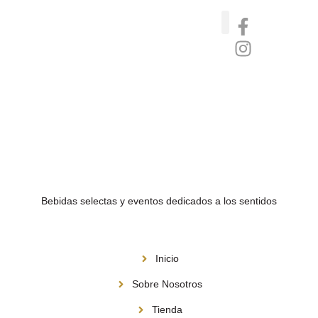
Catas de whisky, ron y gin
Vinos nórdicos naturales
Café de Panamá
Bebidas selectas y eventos dedicados a los sentidos
Menú
Inicio
Sobre Nosotros
Tienda