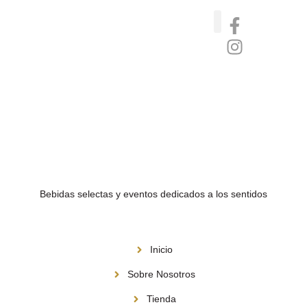
Catas de whisky, ron y gin
Vinos nórdicos naturales
Café de Panamá
Bebidas selectas y eventos dedicados a los sentidos
Menú
Inicio
Sobre Nosotros
Tienda