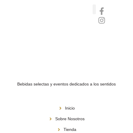
Catas de whisky, ron y gin
Vinos nórdicos naturales
Café de Panamá
Bebidas selectas y eventos dedicados a los sentidos
Menú
Inicio
Sobre Nosotros
Tienda