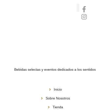
Catas de whisky, ron y gin
Vinos nórdicos naturales
Café de Panamá
Bebidas selectas y eventos dedicados a los sentidos
Menú
Inicio
Sobre Nosotros
Tienda