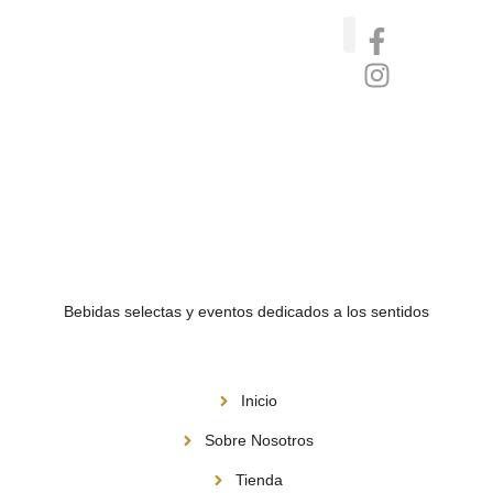
Catas de whisky, ron y gin
Vinos nórdicos naturales
Café de Panamá
Bebidas selectas y eventos dedicados a los sentidos
Menú
Inicio
Sobre Nosotros
Tienda