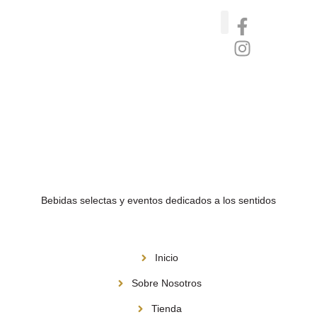
Catas de whisky, ron y gin
Vinos nórdicos naturales
Café de Panamá
Bebidas selectas y eventos dedicados a los sentidos
Menú
Inicio
Sobre Nosotros
Tienda