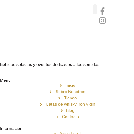
Catas de whisky, ron y gin
Vinos nórdicos naturales
Café de Panamá
Bebidas selectas y eventos dedicados a los sentidos
Menú
Inicio
Sobre Nosotros
Tienda
Catas de whisky, ron y gin
Blog
Contacto
Información
Aviso Legal