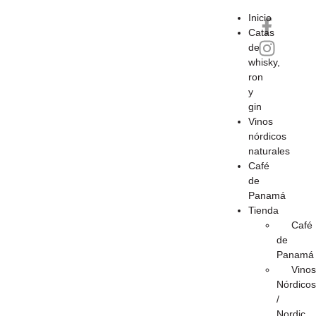
Inicio
Catas
de
whisky,
ron
y
gin
Vinos
nórdicos
naturales
Café
de
Panamá
Tienda
Café
de
Panamá
Vinos
Nórdicos
/
Nordic