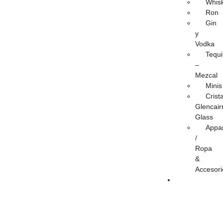
Whis
Ron
Gin
y
Vodka
Tequi
–
Mezcal
Minis
Crist
Glencair
Glass
Appar
/
Ropa
&
Accesori