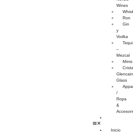
Wines
Whis
Ron
Gin
y
Vodka
Tequi
–
Mezcal
Minis
Crist
Glencair
Glass
Appar
/
Ropa
&
Accesori
Inicio