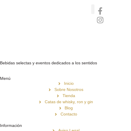
Catas de whisky, ron y gin
Vinos nórdicos naturales
Café de Panamá
Bebidas selectas y eventos dedicados a los sentidos
Menú
Inicio
Sobre Nosotros
Tienda
Catas de whisky, ron y gin
Blog
Contacto
Información
Aviso Legal