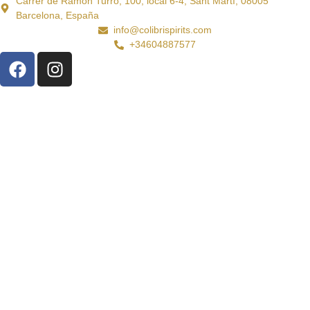
Carrer de Ramon Turró, 100, local 6-4, Sant Martí, 08005
Barcelona, España
info@colibrispirits.com
+34604887577