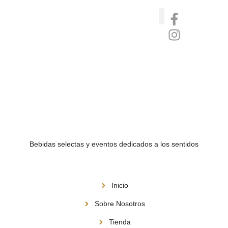
Catas de whisky, ron y gin
Vinos nórdicos naturales
Café de Panamá
Bebidas selectas y eventos dedicados a los sentidos
Menú
Inicio
Sobre Nosotros
Tienda