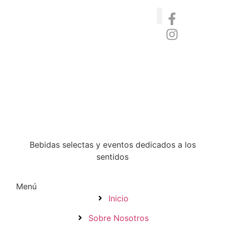
Catas de whisky, ron y gin
Vinos nórdicos naturales
Café de Panamá
Bebidas selectas y eventos dedicados a los
sentidos
Menú
Inicio
Sobre Nosotros