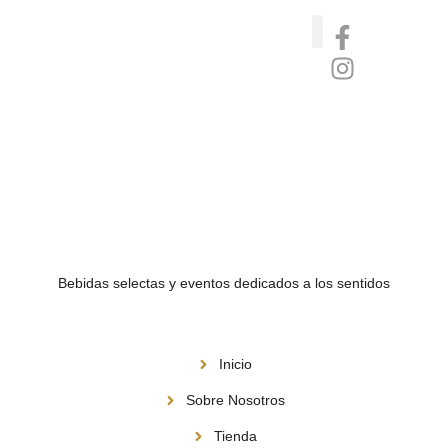
Catas de whisky, ron y gin
Vinos nórdicos naturales
Café de Panamá
Bebidas selectas y eventos dedicados a los sentidos
Menú
Inicio
Sobre Nosotros
Tienda