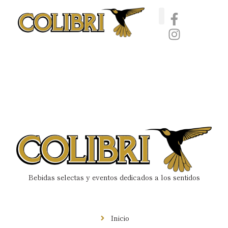
Catas de whisky, ron y gin
Vinos nórdicos naturales
Café de Panamá
Bebidas selectas y eventos dedicados a los sentidos
Menú
Inicio