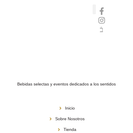
Catas de whisky, ron y gin
Vinos nórdicos naturales
Café de Panamá
Bebidas selectas y eventos dedicados a los sentidos
Menú
Inicio
Sobre Nosotros
Tienda