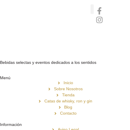
Catas de whisky, ron y gin
Vinos nórdicos naturales
Café de Panamá
Bebidas selectas y eventos dedicados a los sentidos
Menú
Inicio
Sobre Nosotros
Tienda
Catas de whisky, ron y gin
Blog
Contacto
Información
Aviso Legal