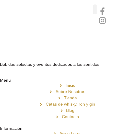
Catas de whisky, ron y gin
Vinos nórdicos naturales
Café de Panamá
Bebidas selectas y eventos dedicados a los sentidos
Menú
Inicio
Sobre Nosotros
Tienda
Catas de whisky, ron y gin
Blog
Contacto
Información
Aviso Legal