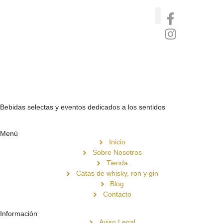
Catas de whisky, ron y gin
Vinos nórdicos naturales
Café de Panamá
Bebidas selectas y eventos dedicados a los sentidos
Menú
Inicio
Sobre Nosotros
Tienda
Catas de whisky, ron y gin
Blog
Contacto
Información
Aviso Legal