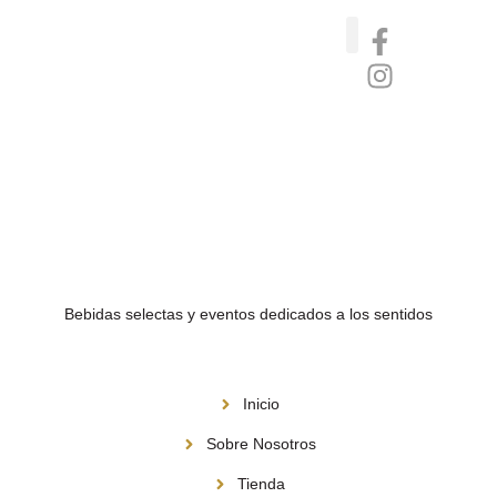
Catas de whisky, ron y gin
Vinos nórdicos naturales
Café de Panamá
Bebidas selectas y eventos dedicados a los sentidos
Menú
Inicio
Sobre Nosotros
Tienda