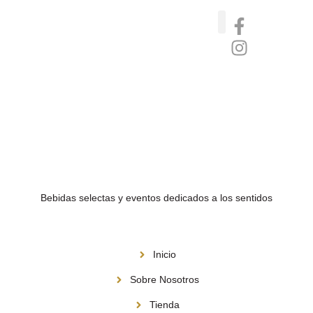
Catas de whisky, ron y gin
Vinos nórdicos naturales
Café de Panamá
Bebidas selectas y eventos dedicados a los sentidos
Menú
Inicio
Sobre Nosotros
Tienda