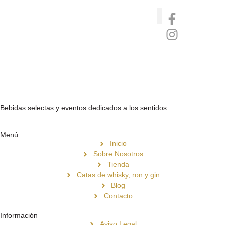
Catas de whisky, ron y gin
Vinos nórdicos naturales
Café de Panamá
Bebidas selectas y eventos dedicados a los sentidos
Menú
Inicio
Sobre Nosotros
Tienda
Catas de whisky, ron y gin
Blog
Contacto
Información
Aviso Legal