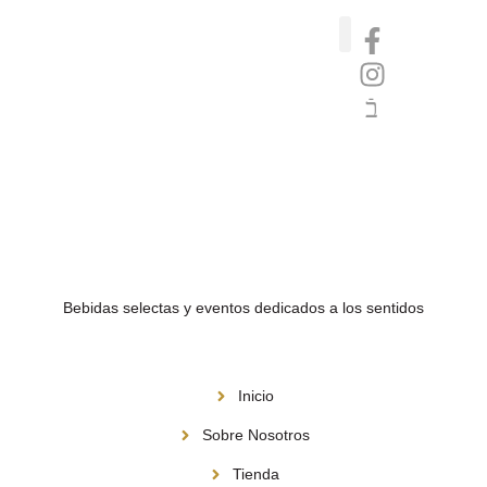
Catas de whisky, ron y gin
Vinos nórdicos naturales
Café de Panamá
Bebidas selectas y eventos dedicados a los sentidos
Menú
Inicio
Sobre Nosotros
Tienda