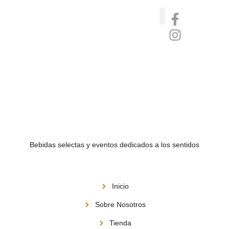
Catas de whisky, ron y gin
Vinos nórdicos naturales
Café de Panamá
Bebidas selectas y eventos dedicados a los sentidos
Menú
Inicio
Sobre Nosotros
Tienda