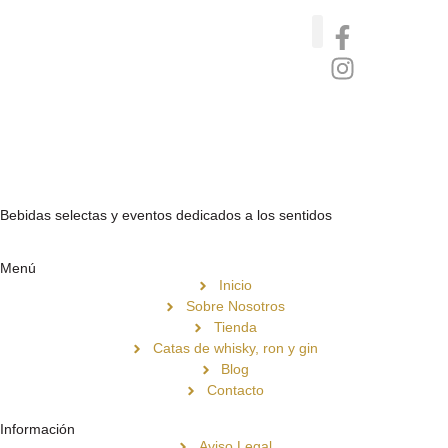
Catas de whisky, ron y gin
Vinos nórdicos naturales
Café de Panamá
Bebidas selectas y eventos dedicados a los sentidos
Menú
Inicio
Sobre Nosotros
Tienda
Catas de whisky, ron y gin
Blog
Contacto
Información
Aviso Legal