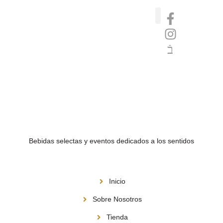
Catas de whisky, ron y gin
Vinos nórdicos naturales
Café de Panamá
Bebidas selectas y eventos dedicados a los sentidos
Menú
Inicio
Sobre Nosotros
Tienda