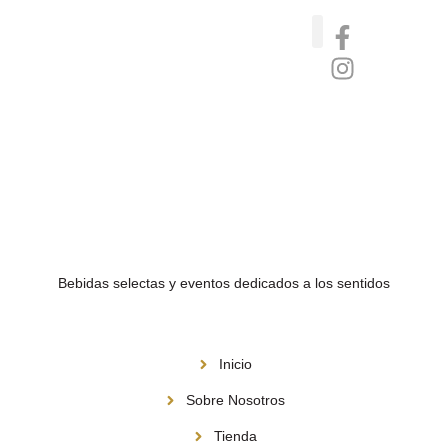
Catas de whisky, ron y gin
Vinos nórdicos naturales
Café de Panamá
Bebidas selectas y eventos dedicados a los sentidos
Menú
Inicio
Sobre Nosotros
Tienda