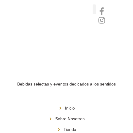
Catas de whisky, ron y gin
Vinos nórdicos naturales
Café de Panamá
Bebidas selectas y eventos dedicados a los sentidos
Menú
Inicio
Sobre Nosotros
Tienda