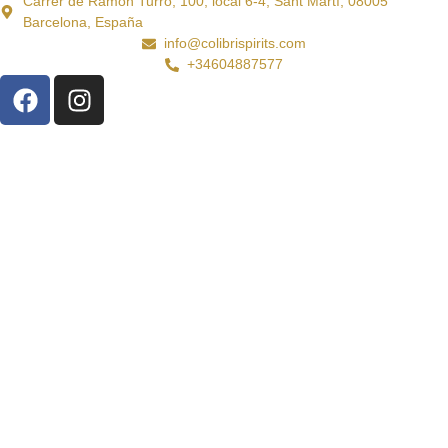
Carrer de Ramon Turró, 100, local 6-4, Sant Martí, 08005
Barcelona, España
info@colibrispirits.com
+34604887577