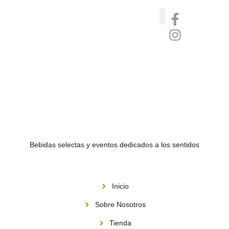
Catas de whisky, ron y gin
Vinos nórdicos naturales
Café de Panamá
Bebidas selectas y eventos dedicados a los sentidos
Menú
Inicio
Sobre Nosotros
Tienda