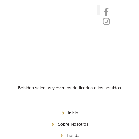
Catas de whisky, ron y gin
Vinos nórdicos naturales
Café de Panamá
Bebidas selectas y eventos dedicados a los sentidos
Menú
Inicio
Sobre Nosotros
Tienda