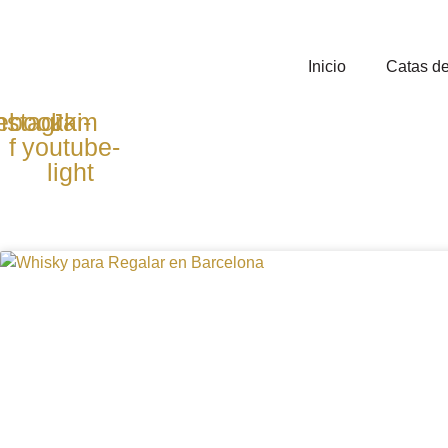
Inicio
Catas de
ebook-
nstagram
Jki-
f
youtube-
light