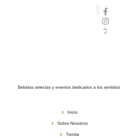
Catas de whisky, ron y gin
Vinos nórdicos naturales
Café de Panamá
Bebidas selectas y eventos dedicados a los sentidos
Menú
Inicio
Sobre Nosotros
Tienda